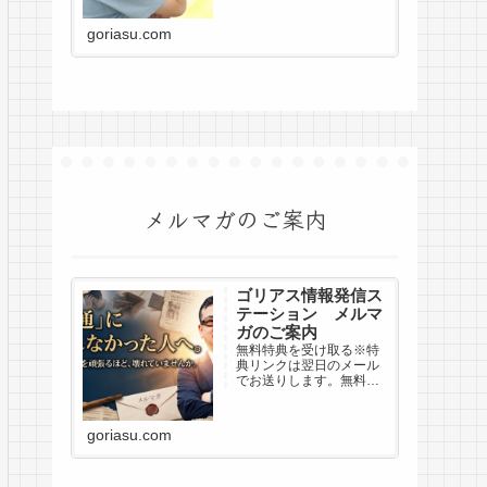
事がうまくいかず、何度
も挫折し、「働くことが
goriasu.com
苦手な自分は、もう生き
ていけないんじゃない
か」とさえ思いまし
た。...
メルマガのご案内
ゴリアス情報発信ス
テーション メルマ
ガのご案内
無料特典を受け取る※特
典リンクは翌日のメール
でお送りします。無料特
典を受け取る※特典リン
クは翌日のメールでお送
りします。無料特典を受
goriasu.com
け取る※解除いつでもOK
／プライバシー厳守※登
録はGmail、Yahoo!メー
ルでの登録を推奨です※