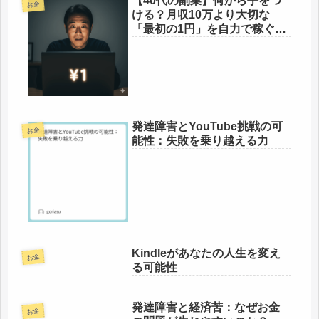
【40代の副業】何から手をつ
お金
ける？月収10万より大切な
「最初の1円」を自力で稼ぐ、
確実な一歩
発達障害とYouTube挑戦の可
お金
能性：失敗を乗り越える力
Kindleがあなたの人生を変え
お金
る可能性
発達障害と経済苦：なぜお金
お金