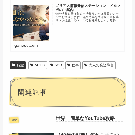
ゴリアス情報発信ステーション メルマ
ガのご案内
無料特典を受け取る※特典リンクは翌日のメー
ルでお送りします。無料特典を受け取る※特典
リンクは翌日のメールでお送りします。無料特
典を受け取る※解除いつでもOK／プライバシー
厳守※登録はGmail、Yahoo!メールでの登録を推
奨です※ゴリアス…
goriasu.com
お金
ADHD
ASD
仕事
大人の発達障害
関連記事
世界一簡単なYouTube攻略
お金