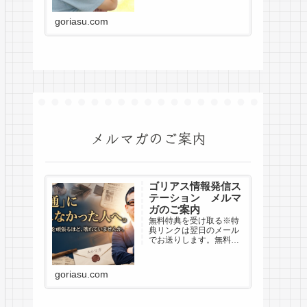
事がうまくいかず、何度
も挫折し、「働くことが
goriasu.com
苦手な自分は、もう生き
ていけないんじゃない
か」とさえ思いまし
た。...
メルマガのご案内
ゴリアス情報発信ス
テーション メルマ
ガのご案内
無料特典を受け取る※特
典リンクは翌日のメール
でお送りします。無料特
典を受け取る※特典リン
クは翌日のメールでお送
りします。無料特典を受
goriasu.com
け取る※解除いつでもOK
／プライバシー厳守※登
録はGmail、Yahoo!メー
ルでの登録を推奨です※