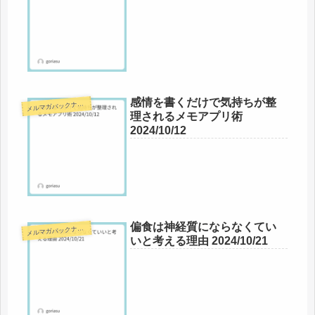
感情を書くだけで気持ちが整
メ
ルマガバックナンバー
理されるメモアプリ術
2024/10/12
偏食は神経質にならなくてい
メ
ルマガバックナンバー
いと考える理由 2024/10/21