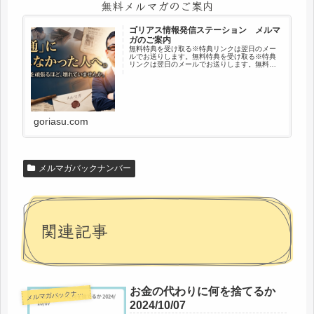
無料メルマガのご案内
ゴリアス情報発信ステーション メルマ
ガのご案内
無料特典を受け取る※特典リンクは翌日のメー
ルでお送りします。無料特典を受け取る※特典
リンクは翌日のメールでお送りします。無料特
典を受け取る※解除いつでもOK／プライバシー
厳守※登録はGmail、Yahoo!メールでの登録を推
奨です※ゴリアス…
goriasu.com
メルマガバックナンバー
関連記事
お金の代わりに何を捨てるか
メ
ルマガバックナンバー
2024/10/07